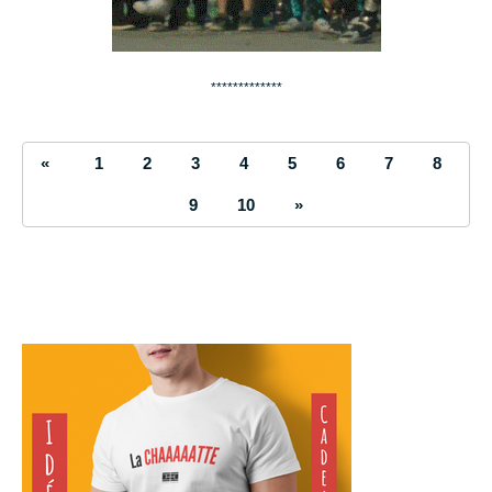
*************
«
1
2
3
4
5
6
7
8
9
10
»