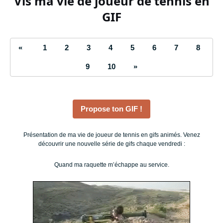
Vis ma vie de joueur de tennis en
GIF
«
1
2
3
4
5
6
7
8
9
10
»
Propose ton GIF !
Présentation de ma vie de joueur de tennis en gifs animés. Venez
découvrir une nouvelle série de gifs chaque vendredi :
Quand ma raquette m’échappe au service.