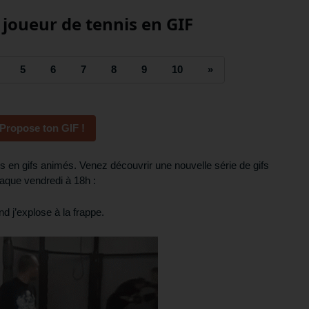
 joueur de tennis en GIF
5
6
7
8
9
10
»
Propose ton GIF !
s en gifs animés. Venez découvrir une nouvelle série de gifs
aque vendredi à 18h :
d j’explose à la frappe.