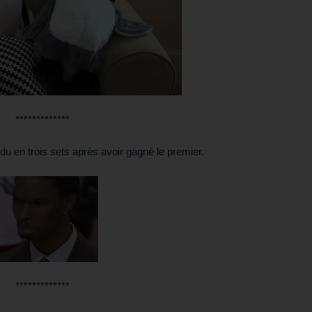
*************
u en trois sets après avoir gagné le premier.
*************