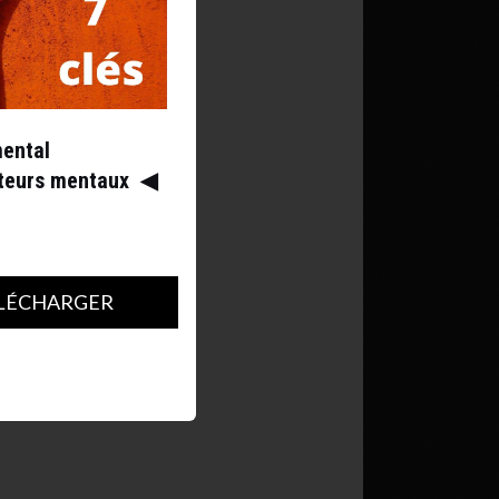
mental
ateurs mentaux
◀︎
LÉCHARGER