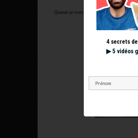
Quand un mec sur un terrain fait chier tou
n’a alor
4 secrets de
▶︎ 5 vidéos 