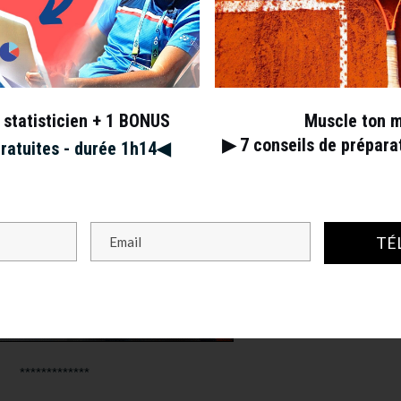
s les autres courts en gueulant à chaque point. Tout le monde
s qu’une seule idée en tête :
 statisticien + 1 BONUS
Muscle ton 
▶︎ 7
conseils de prépar
gratuites - durée 1h14◀︎
TÉ
*************