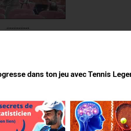
*************
otre formation gratuite
e rate l’immanquable sur balle de set.
gresse dans ton jeu avec Tennis Lege
*************