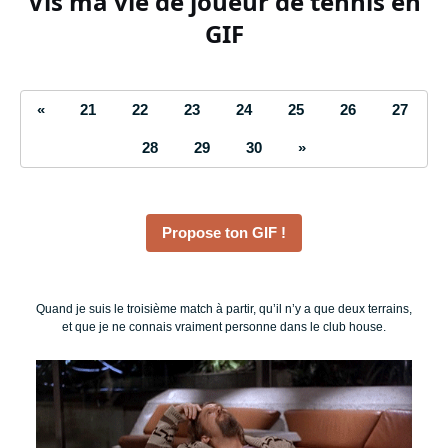
Vis ma vie de joueur de tennis en
GIF
«
21
22
23
24
25
26
27
28
29
30
»
Propose ton GIF !
Quand je suis le troisième match à partir, qu’il n’y a que deux terrains,
et que je ne connais vraiment personne dans le club house.