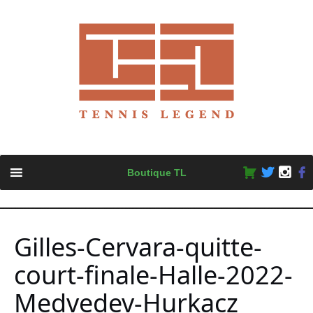
Skip
Boutique TL
to
content
Gilles-Cervara-quitte-
court-finale-Halle-2022-
Medvedev-Hurkacz