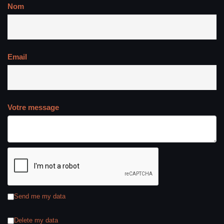
Nom
Email
Votre message
Send me my data
Delete my data