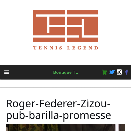
Skip
Boutique TL
to
content
Roger-Federer-Zizou-
pub-barilla-promesse