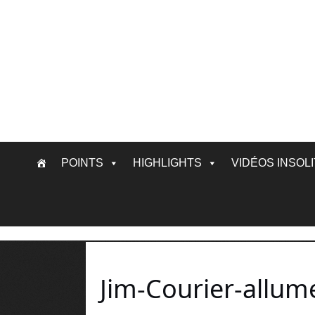
Skip
POINTS
HIGHLIGHTS
VIDÉOS INSOL
to
content
Jim-Courier-allum