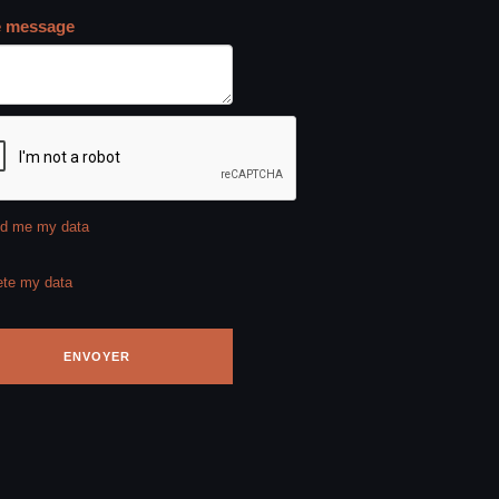
e message
d me my data
ete my data