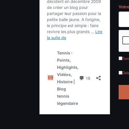
Votr
Sen
Del