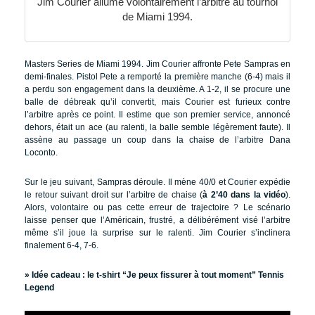
Jim Courier allume volontairement l’arbitre au tournoi
de Miami 1994.
Masters Series de Miami 1994. Jim Courier affronte Pete Sampras en
demi-finales. Pistol Pete a remporté la première manche (6-4) mais il
a perdu son engagement dans la deuxième. A 1-2, il se procure une
balle de débreak qu’il convertit, mais Courier est furieux contre
l’arbitre après ce point. Il estime que son premier service, annoncé
dehors, était un ace (au ralenti, la balle semble légèrement faute). Il
assène au passage un coup dans la chaise de l’arbitre Dana
Loconto.
Sur le jeu suivant, Sampras déroule. Il mène 40/0 et Courier expédie
le retour suivant droit sur l’arbitre de chaise (
à 2’40 dans la vidéo
).
Alors, volontaire ou pas cette erreur de trajectoire ? Le scénario
laisse penser que l’Américain, frustré, a délibérément visé l’arbitre
même s’il joue la surprise sur le ralenti. Jim Courier s’inclinera
finalement 6-4, 7-6.
» Idée cadeau :
le t-shirt “Je peux fissurer à tout moment” Tennis
Legend