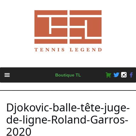
Skip
Boutique TL
to
content
Djokovic-balle-tête-juge-
de-ligne-Roland-Garros-
2020