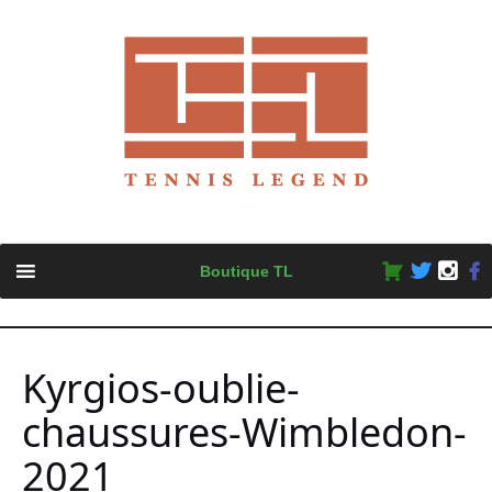
Skip
Boutique TL
to
content
Kyrgios-oublie-
chaussures-Wimbledon-
2021