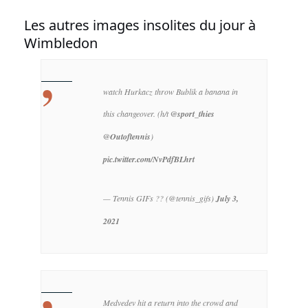
Les autres images insolites du jour à
Wimbledon
watch Hurkacz throw Bublik a banana in
this changeover.
(h/t
@sport_thies
@Outoftennis
)
pic.twitter.com/NvPdfBLhrt
— Tennis GIFs ?? (@tennis_gifs)
July 3,
2021
Medvedev hit a return into the crowd and