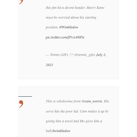
this fan hit a decent header.
Harry Kane
must be worried about his starting
position.
#Wimbledon
pic.twitter.com/fPvA49lPie
— Tennis GIFs ?? (@tennis_gifs)
July 3,
2021
This is wholesome from
@cam_norrie
. His
serve hits the poor kid. Cam makes it up by
giving him a towel and Mo gives him a
ball.
#wimbledon