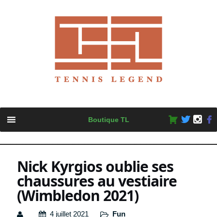
Skip
Boutique TL
to
content
Nick Kyrgios oublie ses
chaussures au vestiaire
(Wimbledon 2021)
4 juillet 2021
Fun