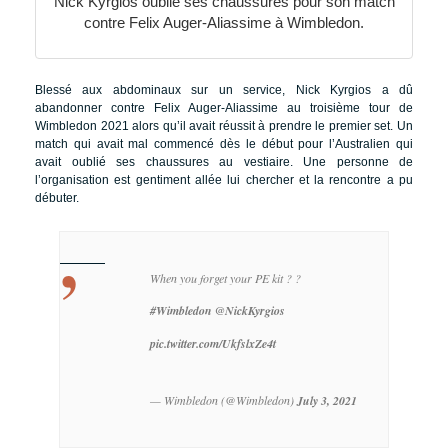
Nick Kyrgios oublie ses chaussures pour son match
contre Felix Auger-Aliassime à Wimbledon.
Blessé aux abdominaux sur un service, Nick Kyrgios a dû
abandonner contre Felix Auger-Aliassime au troisième tour de
Wimbledon 2021 alors qu’il avait réussit à prendre le premier set. Un
match qui avait mal commencé dès le début pour l’Australien qui
avait oublié ses chaussures au vestiaire. Une personne de
l’organisation est gentiment allée lui chercher et la rencontre a pu
débuter.
When you forget your PE kit ? ?
#Wimbledon
@NickKyrgios
pic.twitter.com/UkfslxZe4t
— Wimbledon (@Wimbledon)
July 3, 2021