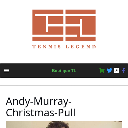
Skip
Boutique TL
to
content
Andy-Murray-
Christmas-Pull