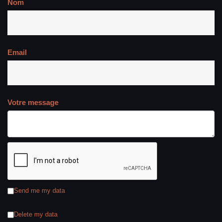
Nom
Email
Votre message
Send me my data
Delete my data