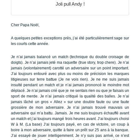
Joli pull Andy !
Cher Papa Noël,
A quelques petites exceptions près, j’ai été particulièrement sage sur
les courts cette année.
Je n’ai jamais balancé un match (technique du double croisage de
doigts).
Je n’ai jamais jeté ma raquette (true story, trop chere).
Je n’ai
jamais (volontairement) carotté un adversaire sur un point important.
J’ai toujours entouré avec plus ou moins de précision les marques
litigieuses sur terre battue (Je ne vois rien).
Je ne me suis jamais
insulté pendant un match et je n’ai jamais prononcé le moindre mot
déplacé.
Je n’ai jamais crié que je ne sentais rien ou que je faisais un
sport de merde.
Je n’ai jamais critiqué la qualité des balles.
Je n’ai
jamais lâché un gros « Allez » sur une double faute ou une faute
grossière de mon adversaire.
Je n’ai jamais trouvé mauvais un
adversaire qui m’a battu. Jamais.
Je me suis toujours échauffé avant
un match et j’ai toujours mangé trois heures avant.
J’ai toujours choisi
W à M. (La base)
J’ai toujours payé, en cas de victoire, un coup à
boire à mon adversaire, quitte à faire un prêt sur 25 ans à la banque.
J’ai essayé de jouer intelligemment. Je n’y suis pas arrivé, ce n’est