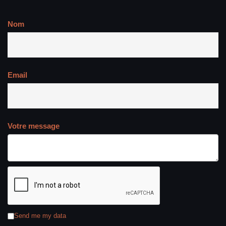
Nom
Email
Votre message
Send me my data