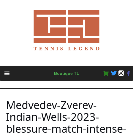
Skip
Boutique TL
to
content
Medvedev-Zverev-
Indian-Wells-2023-
blessure-match-intense-