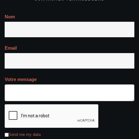
Nom
Email
Votre message
Send me my data