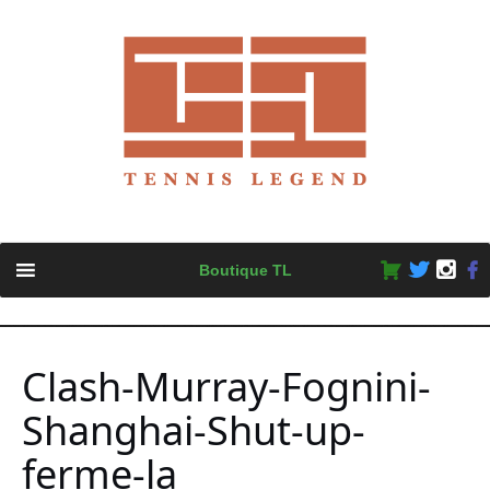
Skip
Boutique TL
to
content
Clash-Murray-Fognini-
Shanghai-Shut-up-
ferme-la