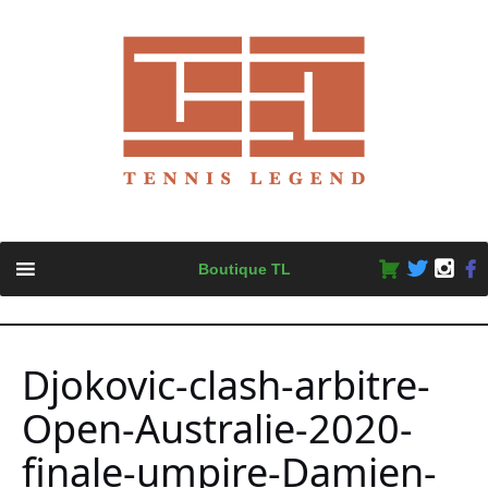
Skip
Boutique TL
to
content
Djokovic-clash-arbitre-
Open-Australie-2020-
finale-umpire-Damien-