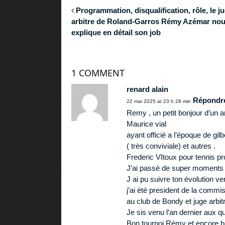
Programmation, disqualification, rôle, le j
arbitre de Roland-Garros Rémy Azémar no
explique en détail son job
1 COMMENT
renard alain
Répondr
22 mai 2025 at 23 h 28 min
Remy , un petit bonjour d’un 
Maurice vial
ayant officié a l’époque de gi
( très conviviale) et autres .
Frederic VItoux pour tennis pr
J’ai passé de super moments d
J ai pu suivre ton évolution ve
j’ai été president de la commis
au club de Bondy et juge arbit
Je sis venu l’an dernier aux q
Bon tournoi Rémy et encore b