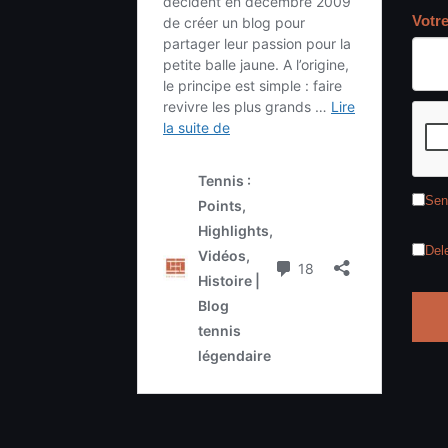
Votr
Sen
Del