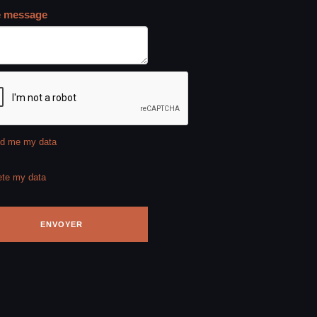
e message
d me my data
ete my data