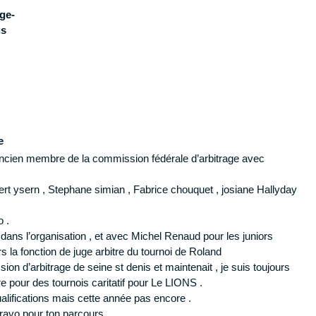
uge-
us
e
ancien membre de la commission fédérale d’arbitrage avec
lbert ysern , Stephane simian , Fabrice chouquet , josiane Hallyday
o .
ans l’organisation , et avec Michel Renaud pour les juniors
rs la fonction de juge arbitre du tournoi de Roland
sion d’arbitrage de seine st denis et maintenait , je suis toujours
re pour des tournois caritatif pour Le LIONS .
ualifications mais cette année pas encore .
ravo pour ton parcours