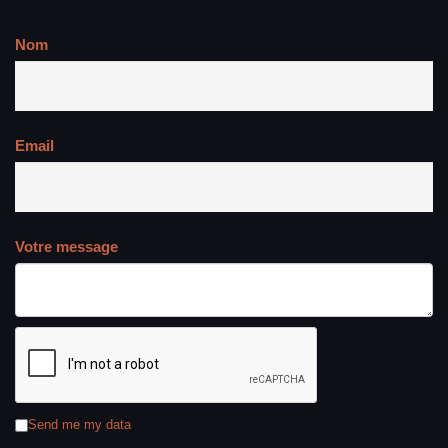
Nom
Email
Votre message
Send me my data