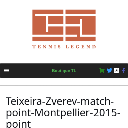
Skip
Boutique TL
to
content
Teixeira-Zverev-match-
point-Montpellier-2015-
point