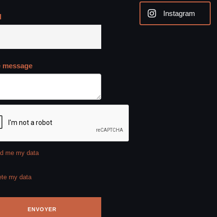
Instagram
l
e message
d me my data
ete my data