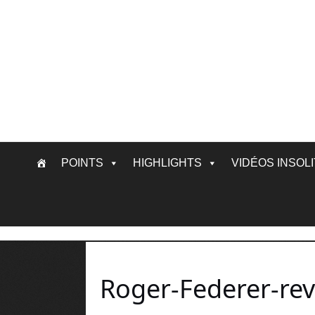
Skip
POINTS
HIGHLIGHTS
VIDÉOS INSOL
to
content
Roger-Federer-reve