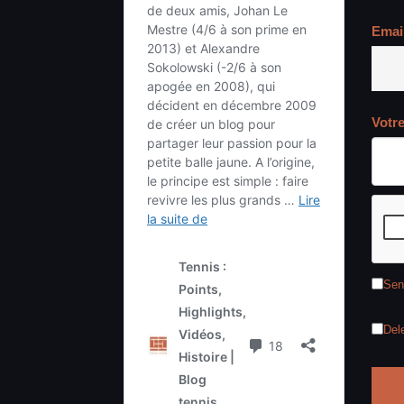
Emai
Votr
Sen
Del