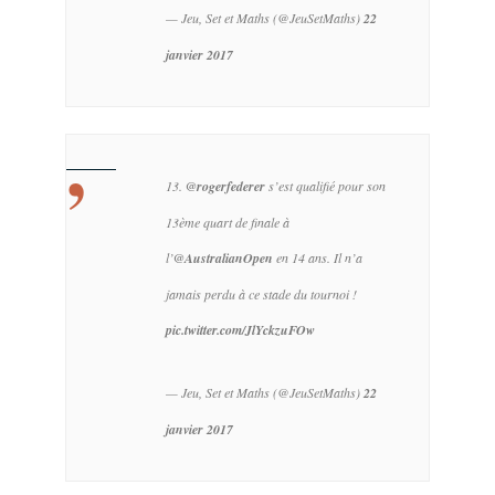
— Jeu, Set et Maths (@JeuSetMaths)
22
janvier 2017
13.
@rogerfederer
s’est qualifié pour son
13ème quart de finale à
l’
@AustralianOpen
en 14 ans. Il n’a
jamais perdu à ce stade du tournoi !
pic.twitter.com/JlYckzuFOw
— Jeu, Set et Maths (@JeuSetMaths)
22
janvier 2017