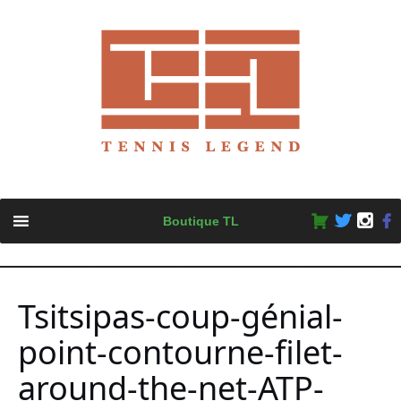
Skip
Boutique TL
to
content
Tsitsipas-coup-génial-
point-contourne-filet-
around-the-net-ATP-