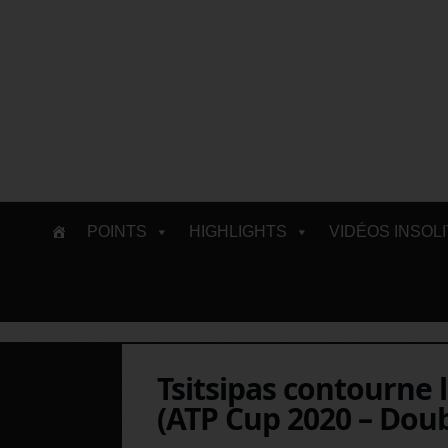
Skip
POINTS
HIGHLIGHTS
VIDÉOS INSOL
to
content
Tsitsipas contourne l
(ATP Cup 2020 – Doub