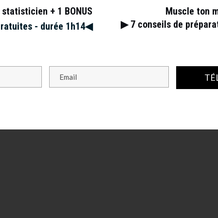
 statisticien + 1 BONUS
Muscle ton 
▶︎ 7
conseils de prépar
gratuites - durée 1h14◀︎
TÉ
s champs obligatoires sont indiqués avec
*