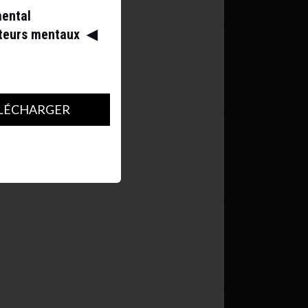
mental
ateurs mentaux
◀︎
LÉCHARGER