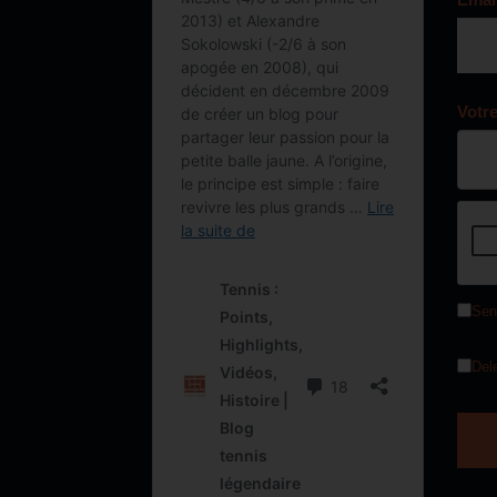
Votr
Sen
Del