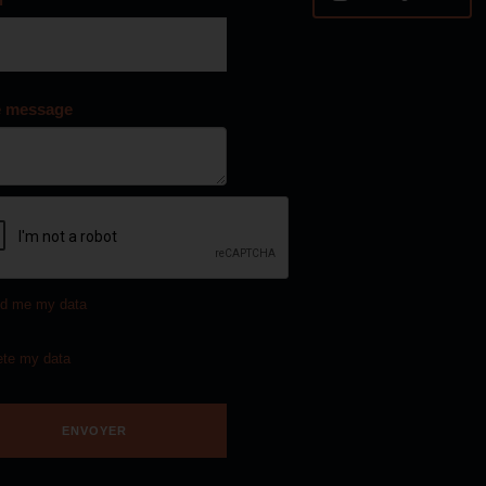
e message
d me my data
ete my data