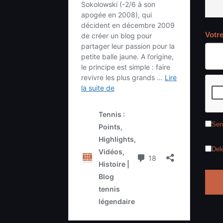
Votr
Sen
Del