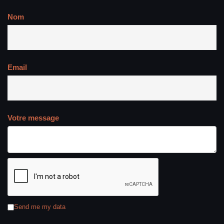
Nom
Email
Votre message
Send me my data