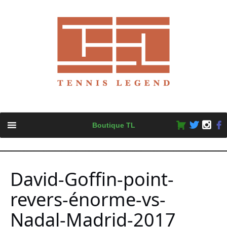
Skip
Boutique TL
to
content
David-Goffin-point-
revers-énorme-vs-
Nadal-Madrid-2017