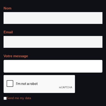
Nom
Email
Votre message
Send me my data