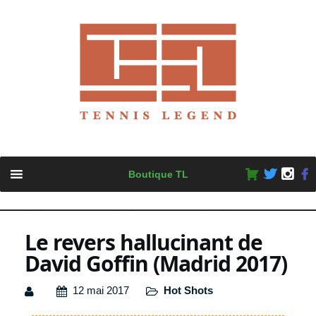
Skip
Boutique TL
to
content
Le revers hallucinant de
David Goffin (Madrid 2017)
12 mai 2017
Hot Shots