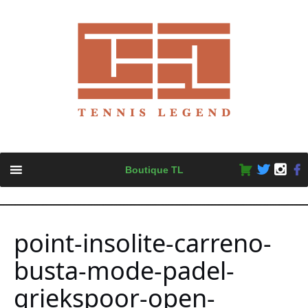
Skip
Boutique TL
to
content
point-insolite-carreno-
busta-mode-padel-
griekspoor-open-