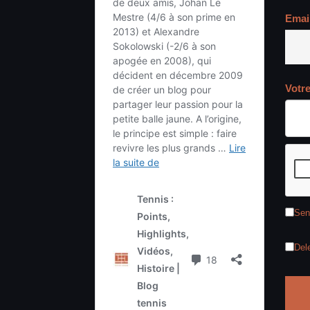
Emai
Votr
Sen
Del