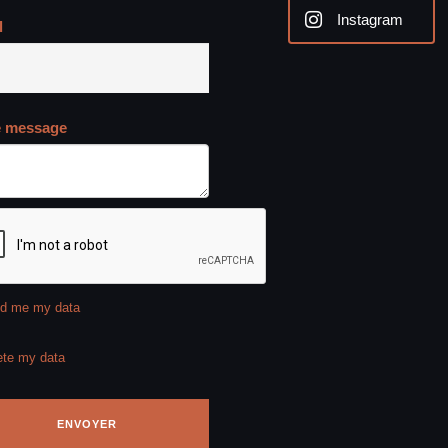
Instagram
l
e message
d me my data
ete my data