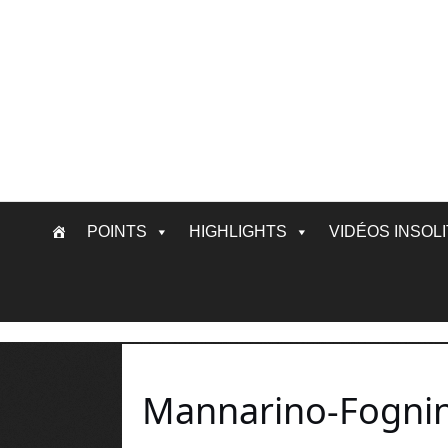
Skip
POINTS
HIGHLIGHTS
VIDÉOS INSOL
to
content
Mannarino-Fognini