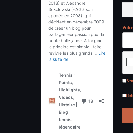
Votr
Sen
Del