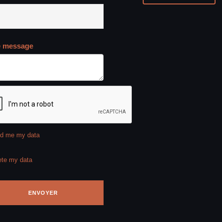
e message
d me my data
ete my data