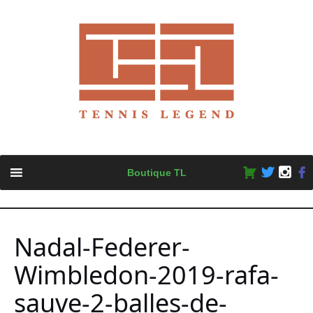
Skip
Boutique TL
to
content
Nadal-Federer-
Wimbledon-2019-rafa-
sauve-2-balles-de-