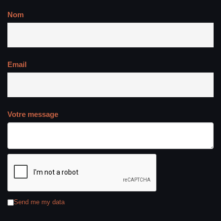
Nom
Email
Votre message
Send me my data