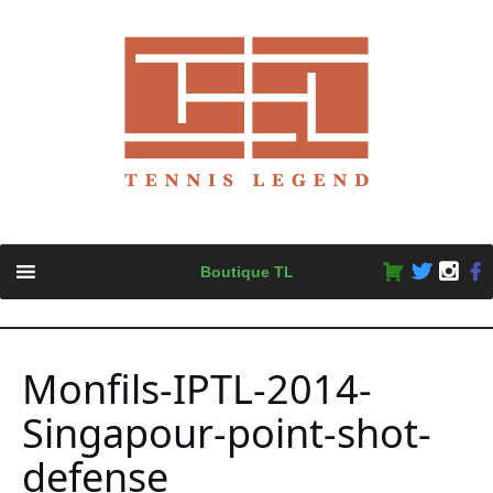
Skip
Boutique TL
to
content
Monfils-IPTL-2014-
Singapour-point-shot-
defense