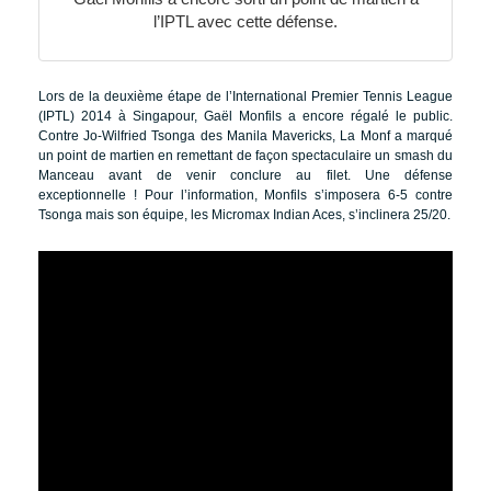
l’IPTL avec cette défense.
Lors de la deuxième étape de l’International Premier Tennis League
(IPTL) 2014 à Singapour, Gaël Monfils a encore régalé le public.
Contre Jo-Wilfried Tsonga des Manila Mavericks, La Monf a marqué
un point de martien en remettant de façon spectaculaire un smash du
Manceau avant de venir conclure au filet. Une défense
exceptionnelle ! Pour l’information, Monfils s’imposera 6-5 contre
Tsonga mais son équipe, les Micromax Indian Aces, s’inclinera 25/20.