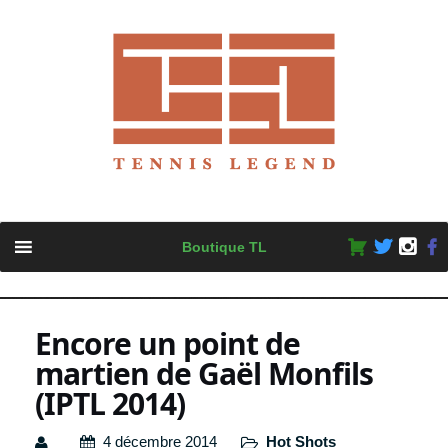
Skip
Boutique TL
to
content
Encore un point de
martien de Gaël Monfils
(IPTL 2014)
4 décembre 2014
Hot Shots