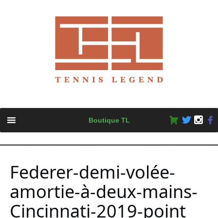
Skip
Boutique TL
to
content
Federer-demi-volée-
amortie-à-deux-mains-
Cincinnati-2019-point