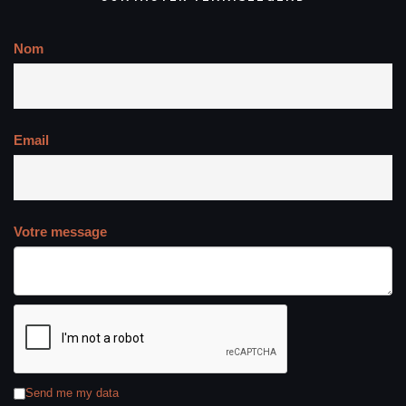
Nom
Email
Votre message
Send me my data