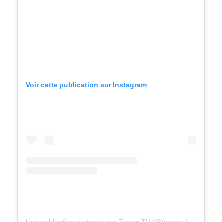
Voir cette publication sur Instagram
Une publication partagée par Tennis TV (@tennistv)
le
13 Août