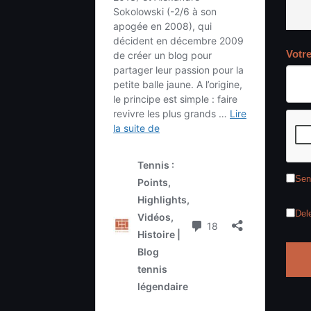
Votr
Sen
Del