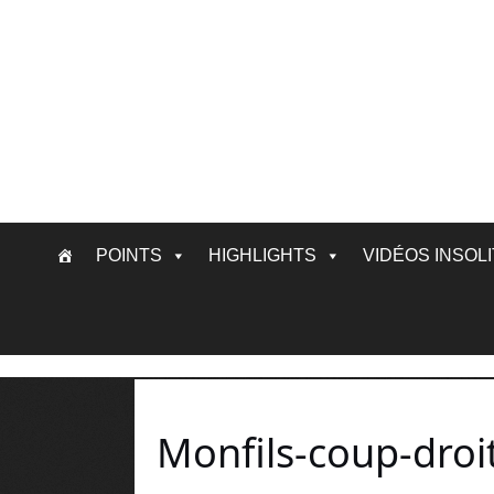
Skip
POINTS
HIGHLIGHTS
VIDÉOS INSOL
to
content
Monfils-coup-droi