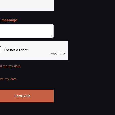
e message
d me my data
ete my data