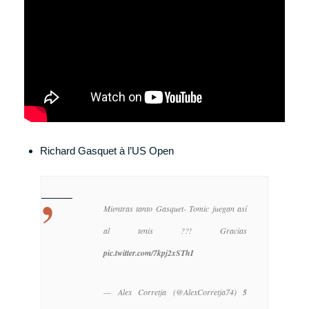
Richard Gasquet à l’US Open
Mientras tanto Gasquet- Tomic juegan así
al tenis ??! Gracias
pic.twitter.com/7kpj2xSThI
— Alex Corretja (@AlexCorretja74)
5