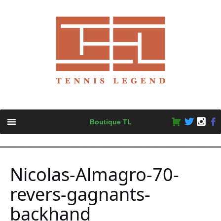
Skip
Boutique TL
to
content
Nicolas-Almagro-70-
revers-gagnants-
backhand