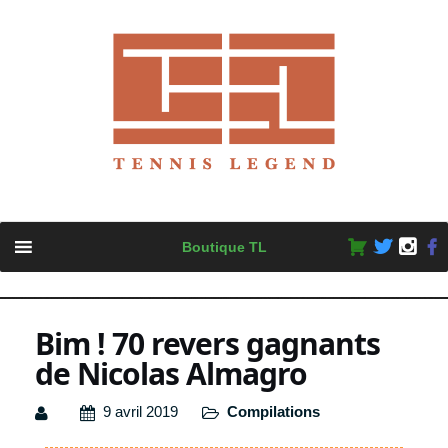
Skip
Boutique TL
to
content
Bim ! 70 revers gagnants
de Nicolas Almagro
9 avril 2019
Compilations