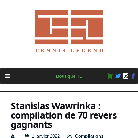
Skip
Boutique TL
to
content
Stanislas Wawrinka :
compilation de 70 revers
gagnants
1 janvier 2022
Compilations