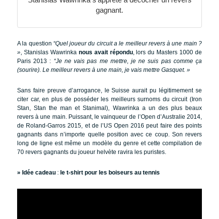
gagnant.
A la question
“Quel joueur du circuit a le meilleur revers à une main ?
»
, Stanislas Wawrinka
nous avait répondu
, lors du Masters 1000 de
Paris 2013 :
“Je ne vais pas me mettre, je ne suis pas comme ça
(sourire). Le meilleur revers à une main, je vais mettre Gasquet. »
Sans faire preuve d’arrogance, le Suisse aurait pu légitimement se
citer car, en plus de posséder les meilleurs surnoms du circuit (Iron
Stan, Stan the man et Stanimal), Wawrinka a un des plus beaux
revers à une main. Puissant, le vainqueur de l’Open d’Australie 2014,
de Roland-Garros 2015, et de l’US Open 2016 peut faire des points
gagnants dans n’importe quelle position avec ce coup. Son revers
long de ligne est même un modèle du genre et cette compilation de
70 revers gagnants du joueur helvète ravira les puristes.
» Idée cadeau
:
le t-shirt pour les boiseurs au tennis