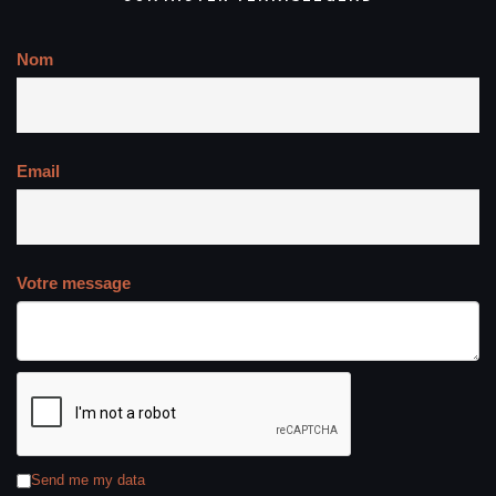
Nom
Email
Votre message
Send me my data