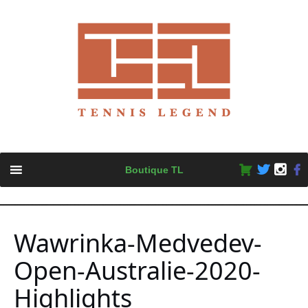
Skip
Boutique TL
to
content
Wawrinka-Medvedev-
Open-Australie-2020-
Highlights