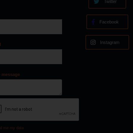
Twitter
Facebook
Instagram
l
e message
d me my data