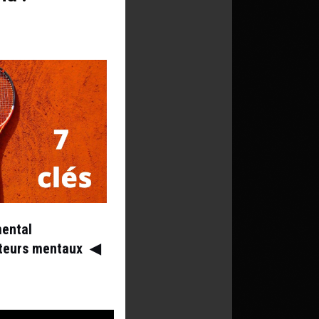
mental
ateurs mentaux
◀︎