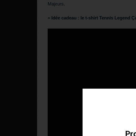
Majeurs.
» Idée cadeau :
le t-shirt Tennis Legend Ça
Téléchargez v
Pro