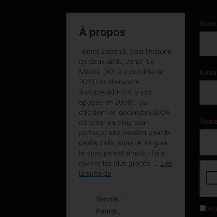
Nom
Emai
Votr
Sen