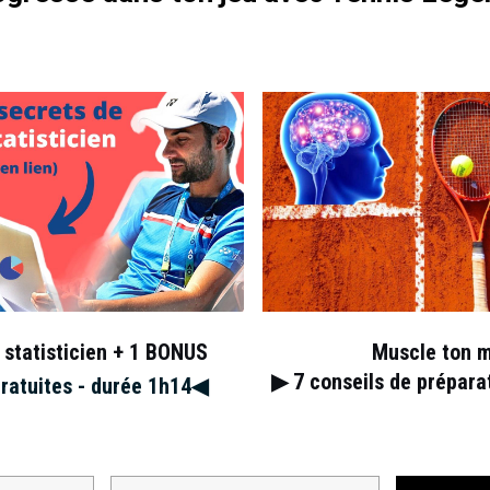
 statisticien + 1 BONUS
Muscle ton 
▶︎ 7
conseils de prépar
gratuites - durée 1h14◀︎