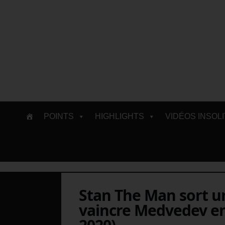
Skip
POINTS
HIGHLIGHTS
VIDÉOS INSOL
to
content
Stan The Man sort u
vaincre Medvedev en 