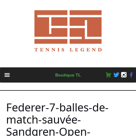
Skip
Boutique TL
to
content
Federer-7-balles-de-
match-sauvée-
Sandgren-Open-