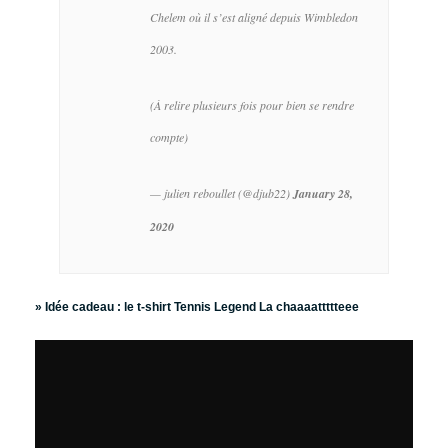
Chelem où il s’est aligné depuis Wimbledon
2003.
(À relire plusieurs fois pour bien se rendre
compte)
— julien reboullet (@djub22)
January 28,
2020
» Idée cadeau :
le t-shirt Tennis Legend La chaaaattttteee