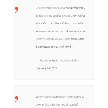
15. Nouveau record pour
@rogerfederer
:
le Suisse s’est qualifié pour la 15ème demi-
finale de sa carrière à l’Open d’Australie.
Il devance désormais les 14 demi-finales de
Jimmy Connors à l’US Open.
#AusOpen
pic.twitter.com/WIGF8hyPNJ
— Jeu, Set et Maths (@JeuSetMaths)
January 28, 2020
Roger Federer a atteint les demi-finales de
73% (46/63) des tournois du Grand