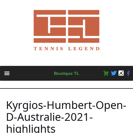
Skip
Boutique TL
to
content
Kyrgios-Humbert-Open-
D-Australie-2021-
highlights