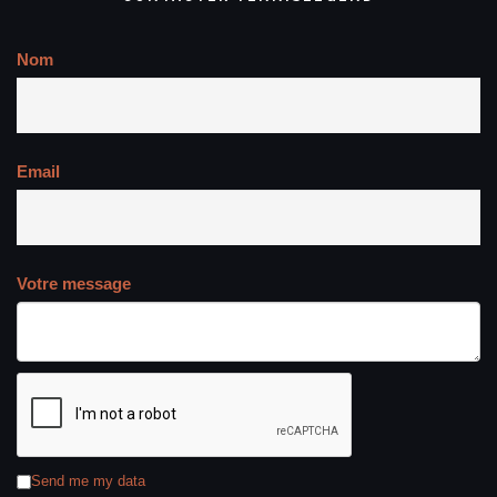
Nom
Email
Votre message
Send me my data