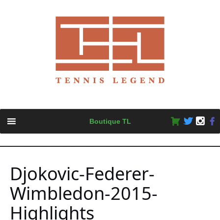
Skip
Boutique TL
to
content
Djokovic-Federer-
Wimbledon-2015-
Highlights