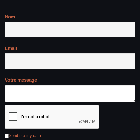
Nom
Email
Votre message
Send me my data