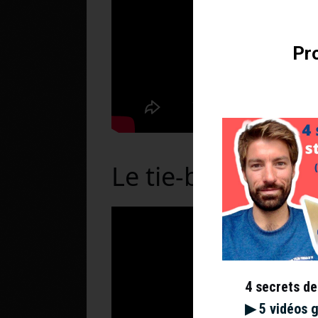
Pro
Le tie-break de d
4 secrets de
▶︎ 5 vidéos 