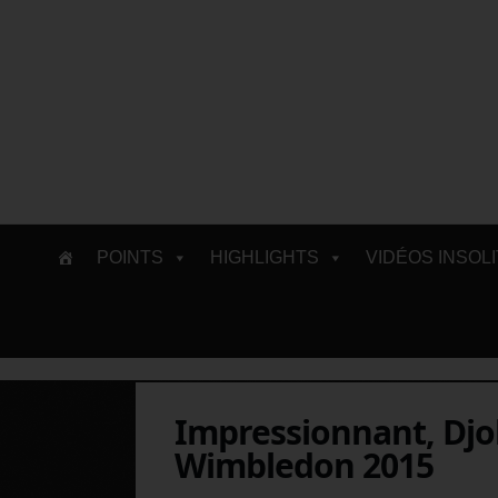
Skip
POINTS
HIGHLIGHTS
VIDÉOS INSOL
to
content
Impressionnant, Djok
Wimbledon 2015