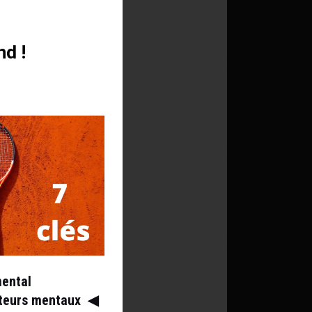
nd !
mental
ateurs mentaux
◀︎