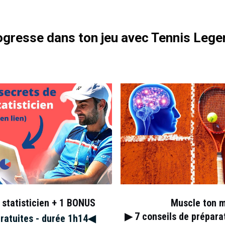
gresse dans ton jeu avec Tennis Lege
ingue du deuxième set :
 statisticien + 1 BONUS
Muscle ton 
▶︎ 7
conseils de prépar
gratuites - durée 1h14◀︎