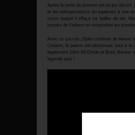
Après la perte du premier set au jeu décisif, 
et les téléspectateurs en égalisant à une 
cours duquel il effaça six balles de set. Mais
espoirs de Federer en remportant les troisiè
Avec ce succès, Djoko continue de laisser s
Chelem, le patron est désormais seul à la cin
également John McEnroe et Boris Becker a
légende quoi !
Téléchargez v