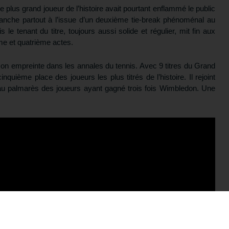
le plus grand joueur de l’histoire avait pourtant enflammé le public
manche partout à l’issue d’un deuxième tie-break phénoménal au
 le tenant du titre, toujours aussi solide et régulier, mit fin aux
me et quatrième actes.
on empreinte dans les annales du tennis. Avec 9 titres du Grand
quième place des joueurs les plus titrés de l’histoire. Il rejoint
u palmarès des joueurs ayant gagné trois fois Wimbledon. Une
otre formation gratuite