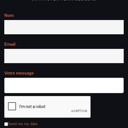
Nom
Email
Votre message
Send me my data