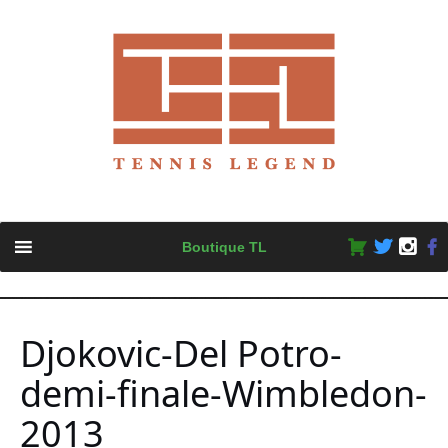
Skip
Boutique TL
to
content
Djokovic-Del Potro-
demi-finale-Wimbledon-
2013