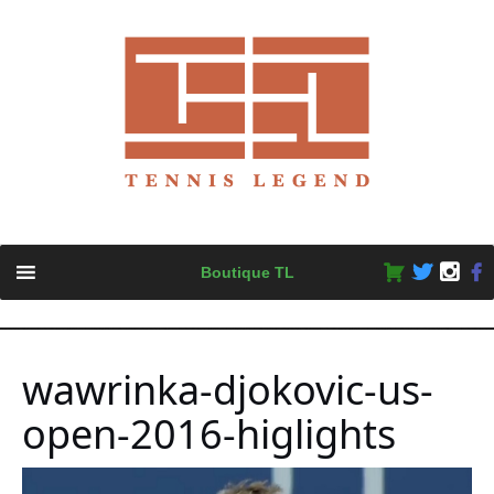
Skip
Boutique TL
to
content
wawrinka-djokovic-us-
open-2016-higlights