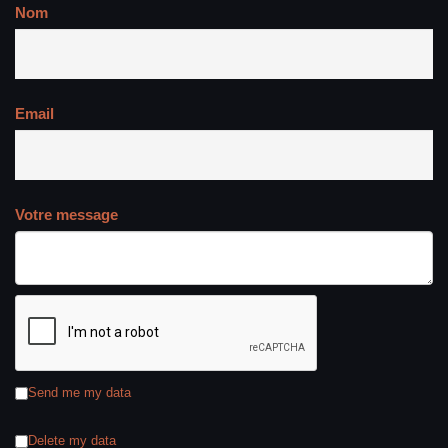
Nom
Email
Votre message
Send me my data
Delete my data