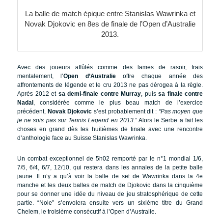
La balle de match épique entre Stanislas Wawrinka et
Novak Djokovic en 8es de finale de l’Open d’Australie
2013.
Avec des joueurs affûtés comme des lames de rasoir, frais
mentalement, l’
Open d’Australie
offre chaque année des
affrontements de légende et le cru 2013 ne pas dérogea à la règle.
Après 2012 et
sa demi-finale contre Murray
, puis
sa finale contre
Nadal
, considérée comme le plus beau match de l’exercice
précédent,
Novak Djokovic
s’est probablement dit :
“Pas moyen que
je ne sois pas sur Tennis Legend en 2013
.” Alors le Serbe a fait les
choses en grand dès les huitièmes de finale avec une rencontre
d’anthologie face au Suisse Stanislas Wawrinka.
Un combat exceptionnel de 5h02 remporté par le n°1 mondial 1/6,
7/5, 6/4, 6/7, 12/10, qui restera dans les annales de la petite balle
jaune. Il n’y a qu’à voir la balle de set de Wawrinka dans la 4e
manche et les deux balles de match de Djokovic dans la cinquième
pour se donner une idée du niveau de jeu stratosphérique de cette
partie. “Nole” s’envolera ensuite vers un sixième titre du Grand
Chelem, le troisième consécutif à l’Open d’Australie.