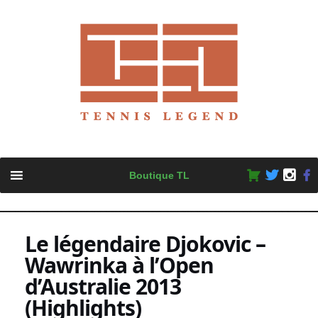
Skip
Boutique TL
to
content
Le légendaire Djokovic –
Wawrinka à l’Open
d’Australie 2013
(Highlights)