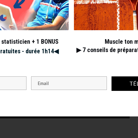
 statisticien + 1 BONUS
Muscle ton 
▶︎ 7
conseils de prépar
gratuites - durée 1h14◀︎
TÉ