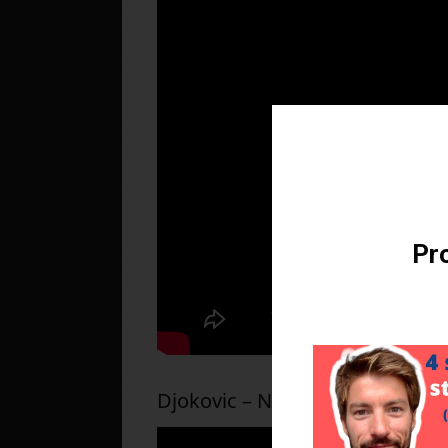
Téléchargez v
Pro
Djokovic – Nadal, Open d’Austra