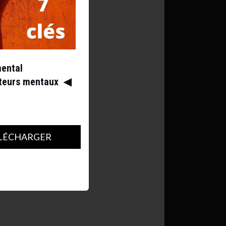
mental
ateurs mentaux
◀︎
LÉCHARGER