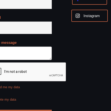
Instagram
l
e message
d me my data
ete my data