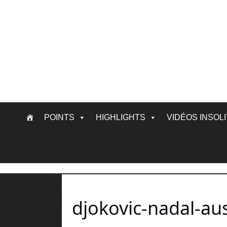
Skip
POINTS
HIGHLIGHTS
VIDÉOS INSOL
to
content
djokovic-nadal-au