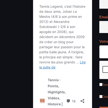
Emai
Votr
Sen
Del